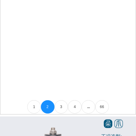
1
2
3
4
...
66